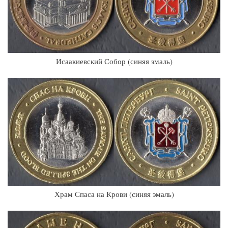
Исаакиевский Собор (синяя эмаль)
Храм Спаса на Крови (синяя эмаль)