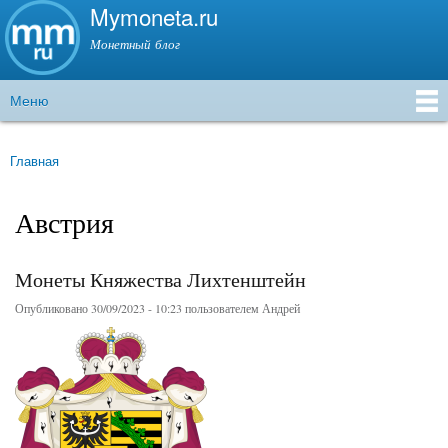
Mymoneta.ru
Перейти к
основному
Монетный блог
содержанию
Меню
Главное меню
Главная
Вы здесь
Австрия
Монеты Княжества Лихтенштейн
Опубликовано 30/09/2023 - 10:23 пользователем
Андрей