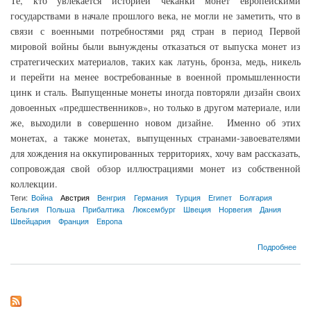
Те, кто увлекается историей чеканки монет европейскими
государствами в начале прошлого века, не могли не заметить, что в
связи с военными потребностями ряд стран в период Первой
мировой войны были вынуждены отказаться от выпуска монет из
стратегических материалов, таких как латунь, бронза, медь, никель
и перейти на менее востребованные в военной промышленности
цинк и сталь. Выпущенные монеты иногда повторяли дизайн своих
довоенных «предшественников», но только в другом материале, или
же, выходили в совершенно новом дизайне. Именно об этих
монетах, а также монетах, выпущенных странами-завоевателями
для хождения на оккупированных территориях, хочу вам рассказать,
сопровождая свой обзор иллюстрациями монет из собственной
коллекции.
Теги:
Война
Австрия
Венгрия
Германия
Турция
Египет
Болгария
Бельгия
Польша
Прибалтика
Люксембург
Швеция
Норвегия
Дания
Швейцария
Франция
Европа
о Монеты иностранных государств периода Первой мировой войны.
Подробнее