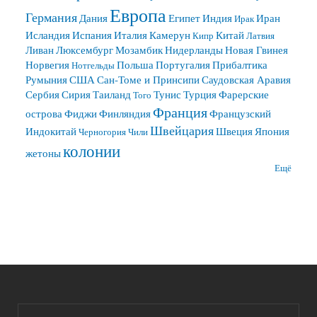
Европа
Германия
Дания
Египет
Индия
Иран
Ирак
Исландия
Испания
Италия
Камерун
Китай
Кипр
Латвия
Ливан
Люксембург
Мозамбик
Нидерланды
Новая Гвинея
Норвегия
Польша
Португалия
Прибалтика
Нотгельды
Румыния
США
Сан-Томе и Принсипи
Саудовская Аравия
Сербия
Сирия
Таиланд
Тунис
Турция
Фарерские
Того
Франция
острова
Фиджи
Финляндия
Французский
Швейцария
Индокитай
Швеция
Япония
Черногория
Чили
колонии
жетоны
Ещё