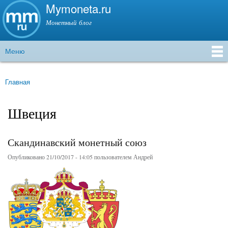
Mymoneta.ru
Перейти к
основному
Монетный блог
содержанию
Меню
Главное меню
Главная
Вы здесь
Швеция
Скандинавский монетный союз
Опубликовано 21/10/2017 - 14:05 пользователем
Андрей