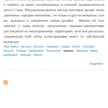
и перейти на менее востребованные в военной промышленности
цинк и сталь. Выпущенные монеты иногда повторяли дизайн своих
довоенных «предшественников», но только в другом материале, или
же, выходили в совершенно новом дизайне. Именно об этих
монетах, а также монетах, выпущенных странами-завоевателями
для хождения на оккупированных территориях, хочу вам рассказать,
сопровождая свой обзор иллюстрациями монет из собственной
коллекции.
Теги:
Война
Австрия
Венгрия
Германия
Турция
Египет
Болгария
Бельгия
Польша
Прибалтика
Люксембург
Швеция
Норвегия
Дания
Швейцария
Франция
Европа
о Монеты иностранных государств периода Первой мировой войны.
Подробнее