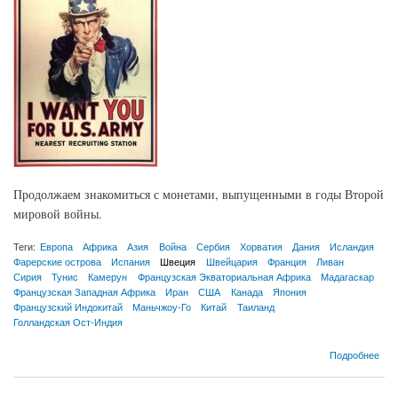
Продолжаем знакомиться с монетами, выпущенными в годы Второй
мировой войны.
Теги:
Европа
Африка
Азия
Война
Сербия
Хорватия
Дания
Исландия
Фарерские острова
Испания
Швеция
Швейцария
Франция
Ливан
Сирия
Тунис
Камерун
Французская Экваториальная Африка
Мадагаскар
Французская Западная Африка
Иран
США
Канада
Япония
Французский Индокитай
Маньчжоу-Го
Китай
Таиланд
Голландская Ост-Индия
о Монеты иностранных государств периода Второй мировой войны. Продолжение
Подробнее