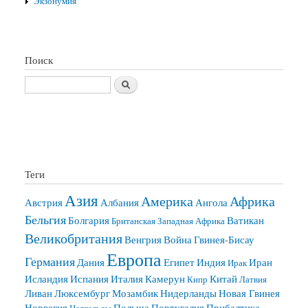
Экзонумия
Поиск
Поиск
Теги
Азия
Америка
Африка
Австрия
Албания
Ангола
Бельгия
Болгария
Ватикан
Британская Западная Африка
Великобритания
Венгрия
Война
Гвинея-Бисау
Европа
Германия
Дания
Египет
Индия
Иран
Ирак
Исландия
Испания
Италия
Камерун
Китай
Кипр
Латвия
Ливан
Люксембург
Мозамбик
Нидерланды
Новая Гвинея
Норвегия
Польша
Португалия
Прибалтика