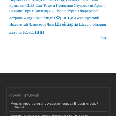
Нотгельды
Румыния
США
Сан-Томе и Принсипи
Саудовская Аравия
Сербия
Сирия
Таиланд
Тунис
Турция
Фарерские
Того
Франция
острова
Фиджи
Финляндия
Французский
Швейцария
Индокитай
Швеция
Япония
Черногория
Чили
колонии
жетоны
Ещё
САМОЕ ЧИТАЕМОЕ
Монеты иностранных государств периода Второй мировой
войны.
Мелкие монеты германских государств до 1871 года