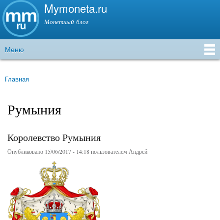
Mymoneta.ru
Перейти к
основному
Монетный блог
содержанию
Меню
Главное меню
Главная
Вы здесь
Румыния
Королевство Румыния
Опубликовано 15/06/2017 - 14:18 пользователем
Андрей