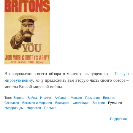
В продолжение своего обзора о монетах, выпущенных в
Первую
мировую войну
, хочу предложить вам вторую часть своего обзора –
монеты Второй мировой войны.
Теги:
Европа
Война
Италия
Албания
Монако
Германия
Бельгия
Словакия
Богемия и Моравия
Болгария
Финляндия
Венгрия
Румыния
Нидерланды
Норвегия
Польша
о Монеты иностранных государств периода Второй мировой войны.
Подробнее