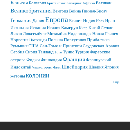
Бельгия
Болгария
Ватикан
Британская Западная Африка
Великобритания
Венгрия
Война
Гвинея-Бисау
Европа
Германия
Дания
Египет
Индия
Иран
Ирак
Исландия
Испания
Италия
Камерун
Китай
Кипр
Латвия
Ливан
Люксембург
Мозамбик
Нидерланды
Новая Гвинея
Норвегия
Польша
Португалия
Прибалтика
Нотгельды
Румыния
США
Сан-Томе и Принсипи
Саудовская Аравия
Сербия
Сирия
Таиланд
Тунис
Турция
Фарерские
Того
Франция
острова
Фиджи
Финляндия
Французский
Швейцария
Индокитай
Швеция
Япония
Черногория
Чили
колонии
жетоны
Ещё