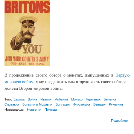
В продолжение своего обзора о монетах, выпущенных в
Первую
мировую войну
, хочу предложить вам вторую часть своего обзора –
монеты Второй мировой войны.
Теги:
Европа
Война
Италия
Албания
Монако
Германия
Бельгия
Словакия
Богемия и Моравия
Болгария
Финляндия
Венгрия
Румыния
Нидерланды
Норвегия
Польша
о Монеты иностранных государств периода Второй мировой войны.
Подробнее