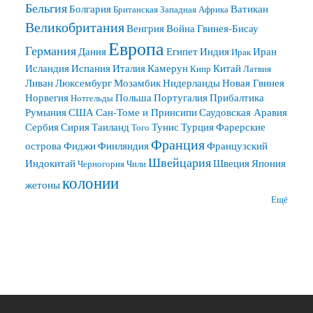
Бельгия
Болгария
Ватикан
Британская Западная Африка
Великобритания
Венгрия
Война
Гвинея-Бисау
Европа
Германия
Дания
Египет
Индия
Иран
Ирак
Исландия
Испания
Италия
Камерун
Китай
Кипр
Латвия
Ливан
Люксембург
Мозамбик
Нидерланды
Новая Гвинея
Норвегия
Польша
Португалия
Прибалтика
Нотгельды
Румыния
США
Сан-Томе и Принсипи
Саудовская Аравия
Сербия
Сирия
Таиланд
Тунис
Турция
Фарерские
Того
Франция
острова
Фиджи
Финляндия
Французский
Швейцария
Индокитай
Швеция
Япония
Черногория
Чили
колонии
жетоны
Ещё