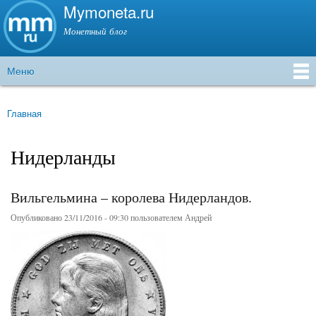
Mymoneta.ru
Перейти к
основному
Монетный блог
содержанию
Меню
Главное меню
Главная
Вы здесь
Нидерланды
Вильгельмина – королева Нидерландов.
Опубликовано 23/11/2016 - 09:30 пользователем
Андрей