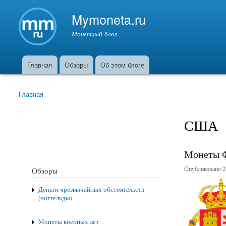
Mymoneta.ru
Монетный блог
Главная
Обзоры
Об этом блоге
Главное меню
Главная
Вы здесь
США
Монеты 
Опубликовано 23
Обзоры
Деньги чрезвычайных обстоятельств
(нотгельды)
Монеты военных лет