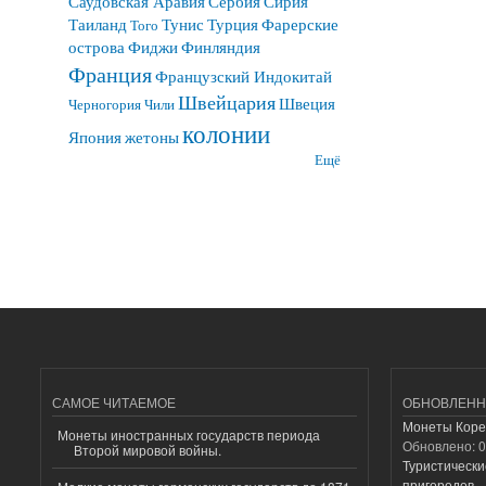
Саудовская Аравия
Сербия
Сирия
Таиланд
Тунис
Турция
Фарерские
Того
острова
Фиджи
Финляндия
Франция
Французский Индокитай
Швейцария
Швеция
Черногория
Чили
колонии
Япония
жетоны
Ещё
САМОЕ ЧИТАЕМОЕ
ОБНОВЛЕНН
Монеты Коре
Монеты иностранных государств периода
Обновлено:
0
Второй мировой войны.
Туристически
пригородов