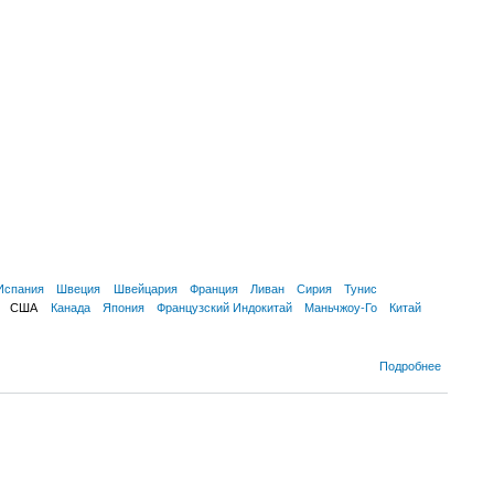
Испания
Швеция
Швейцария
Франция
Ливан
Сирия
Тунис
США
Канада
Япония
Французский Индокитай
Маньчжоу-Го
Китай
Подробнее