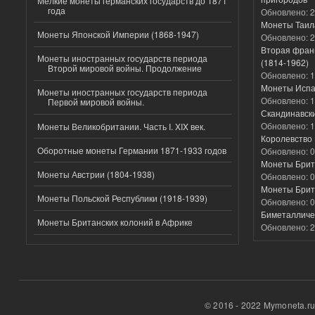
Мелкие монеты германских государств до 1871
года
Обновлено:
2
Монеты Таил
Монеты Японской Империи (1868-1947)
Обновлено:
2
Вторая фран
Монеты иностранных государств периода
(1814-1962)
Второй мировой войны. Продолжение
Обновлено:
1
Монеты Испа
Монеты иностранных государств периода
Обновлено:
1
Первой мировой войны.
Скандинавск
Обновлено:
1
Монеты Великобритании. Часть I. XIX век.
Королевство 
Оборотные монеты Германии 1871-1933 годов
Обновлено:
0
Монеты Брит
Монеты Австрии (1804-1938)
Обновлено:
0
Монеты Брит
Монеты Польской Республики (1918-1939)
Обновлено:
0
Биметалличес
Монеты Британских колоний в Африке
Обновлено:
2
© 2016 - 2022 Mymoneta.r