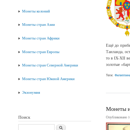
Монеты колоний
Монеты стран Азии
Монеты стран Африки
Ещё до прибы
Таиланда, ос
Монеты стран Европы
то в IX-XII 
золотые «бар
Монеты стран Северной Америки
Теги:
Филиппин
Монеты стран Южной Америки
о Монеты Филиппи
Экзонумия
Монеты и
Поиск
Опубликовано 16
Поиск