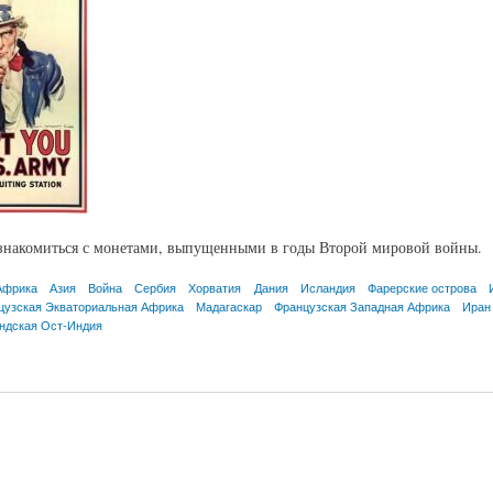
накомиться с монетами, выпущенными в годы Второй мировой войны.
Африка
Азия
Война
Сербия
Хорватия
Дания
Исландия
Фарерские острова
цузская Экваториальная Африка
Мадагаскар
Французская Западная Африка
Иран
ндская Ост-Индия
ных государств периода Второй мировой войны. Продолжение