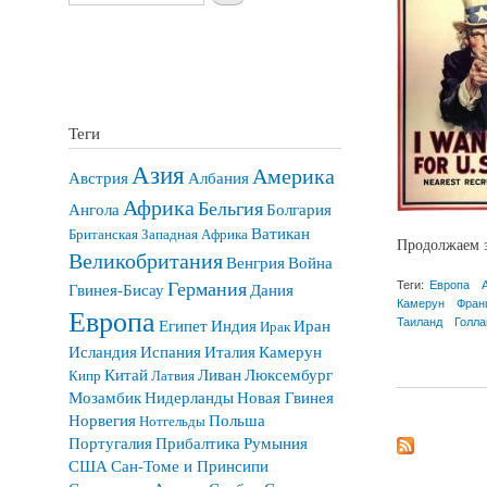
Теги
Азия
Америка
Австрия
Албания
Африка
Бельгия
Ангола
Болгария
Ватикан
Британская Западная Африка
Продолжаем з
Великобритания
Венгрия
Война
Теги:
Европа
Германия
Гвинея-Бисау
Дания
Камерун
Фран
Европа
Таиланд
Голла
Египет
Индия
Иран
Ирак
Исландия
Испания
Италия
Камерун
о Монеты иностран
Китай
Ливан
Люксембург
Кипр
Латвия
Мозамбик
Нидерланды
Новая Гвинея
Норвегия
Польша
Нотгельды
Португалия
Прибалтика
Румыния
США
Сан-Томе и Принсипи