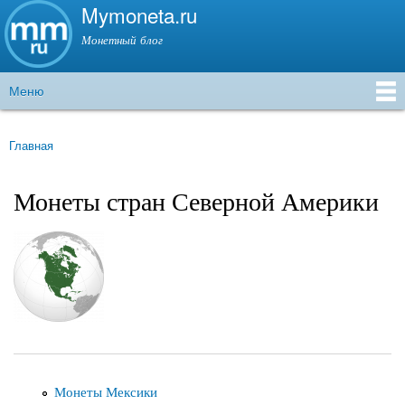
Mymoneta.ru
Перейти к
основному
Монетный блог
содержанию
Меню
Главное меню
Главная
Вы здесь
Монеты стран Северной Америки
Монеты Мексики