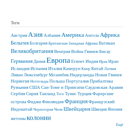
Теги
Азия
Америка
Африка
Австрия
Албания
Ангола
Бельгия
Болгария
Ватикан
Британская Западная Африка
Великобритания
Венгрия
Война
Гвинея-Бисау
Европа
Германия
Дания
Египет
Индия
Иран
Ирак
Исландия
Испания
Италия
Камерун
Китай
Кипр
Латвия
Ливан
Люксембург
Мозамбик
Нидерланды
Новая Гвинея
Норвегия
Польша
Португалия
Прибалтика
Нотгельды
Румыния
США
Сан-Томе и Принсипи
Саудовская Аравия
Сербия
Сирия
Таиланд
Тунис
Турция
Фарерские
Того
Франция
острова
Фиджи
Финляндия
Французский
Швейцария
Индокитай
Швеция
Япония
Черногория
Чили
колонии
жетоны
Ещё