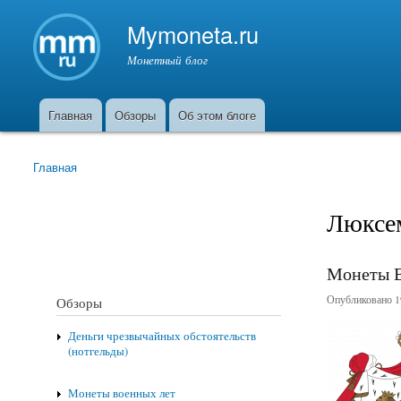
Mymoneta.ru
Монетный блог
Главная
Обзоры
Об этом блоге
Главное меню
Главная
Вы здесь
Люксе
Монеты В
Опубликовано 19
Обзоры
Деньги чрезвычайных обстоятельств
(нотгельды)
Монеты военных лет