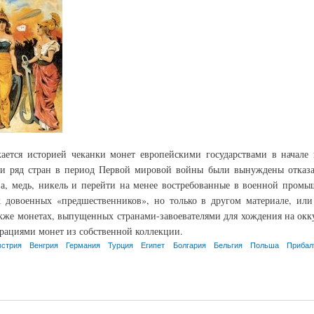
кается историей чеканки монет европейскими государствами в начале
и ряд стран в период Первой мировой войны были вынуждены отказать
за, медь, никель и перейти на менее востребованные в военной пром
х довоенных «предшественников», но только в другом материале, и
акже монетах, выпущенных странами-завоевателями для хождения на окк
рациями монет из собственной коллекции.
встрия
Венгрия
Германия
Турция
Египет
Болгария
Бельгия
Польша
Прибал
ных государств периода Первой мировой войны.