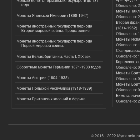
Мелкие монеты германских государств до 1871
года
Обновлено:
2
Монеты Таил
Монеты Японской Империи (1868-1947)
Обновлено:
2
Вторая фран
Монеты иностранных государств периода
(1814-1962)
Второй мировой войны. Продолжение
Обновлено:
1
Монеты Испа
Монеты иностранных государств периода
Обновлено:
1
Первой мировой войны.
Скандинавск
Обновлено:
1
Монеты Великобритании. Часть I. XIX век.
Королевство 
Оборотные монеты Германии 1871-1933 годов
Обновлено:
0
Монеты Брит
Монеты Австрии (1804-1938)
Обновлено:
0
Монеты Брит
Монеты Польской Республики (1918-1939)
Обновлено:
0
Биметалличес
Монеты Британских колоний в Африке
Обновлено:
2
© 2016 - 2022 Mymoneta.r