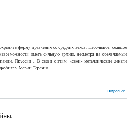
охранить форму правления со средних веков. Небольшое, седьмое
 невозможности иметь сильную армию, несмотря на объявляемый
спании, Пруссии… В связи с этим, «свои» металлические деньги
 профилем Марии Терезии.
Подробнее
ойны.