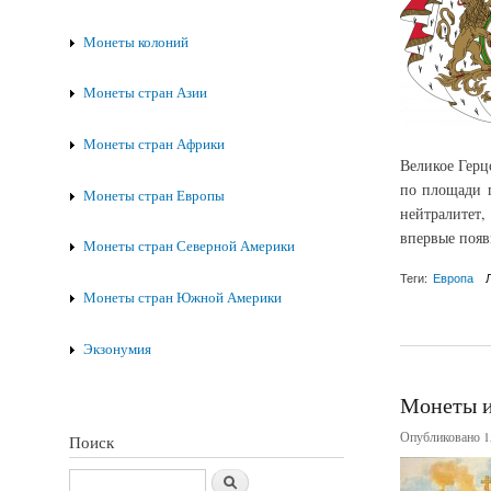
Монеты колоний
Монеты стран Азии
Монеты стран Африки
Великое Герц
по площади г
Монеты стран Европы
нейтралитет,
впервые появ
Монеты стран Северной Америки
Теги:
Европа
Монеты стран Южной Америки
о Монеты Великого
Экзонумия
Монеты и
Опубликовано 15
Поиск
Поиск