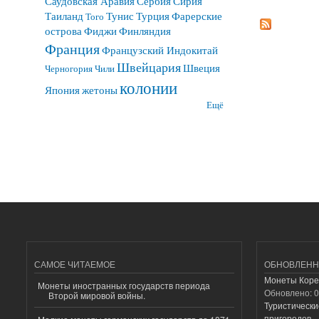
Саудовская Аравия
Сербия
Сирия
Таиланд
Тунис
Турция
Фарерские
Того
острова
Фиджи
Финляндия
Франция
Французский Индокитай
Швейцария
Швеция
Черногория
Чили
колонии
Япония
жетоны
Ещё
САМОЕ ЧИТАЕМОЕ
ОБНОВЛЕНН
Монеты Коре
Монеты иностранных государств периода
Обновлено:
0
Второй мировой войны.
Туристически
пригородов