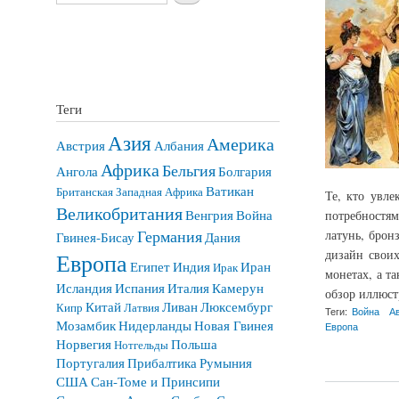
Теги
Азия
Америка
Австрия
Албания
Африка
Бельгия
Ангола
Болгария
Ватикан
Британская Западная Африка
Те, кто увле
Великобритания
Венгрия
Война
потребностям
Германия
латунь, брон
Гвинея-Бисау
Дания
дизайн свои
Европа
Египет
Индия
Иран
Ирак
монетах, а т
Исландия
Испания
Италия
Камерун
обзор иллюст
Китай
Ливан
Люксембург
Кипр
Латвия
Теги:
Война
А
Мозамбик
Нидерланды
Новая Гвинея
Европа
Норвегия
Польша
Нотгельды
о Монеты иностран
Португалия
Прибалтика
Румыния
США
Сан-Томе и Принсипи