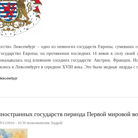
огство Люксембург – одно из немногих государств Европы, сумевших с
осударство Европы, на протяжении последних 14 веков в силу своей
 оказывалась под влиянием соседних государств: Австрии, Франции, И
ились в Люксембурге в середине XVIII века. Это были медные лиарды с
Люксембург
 Герцогства Люксембург (1854-1939)
ностранных государств периода Первой мировой в
/11/2016 - 10:30 пользователем
Андрей