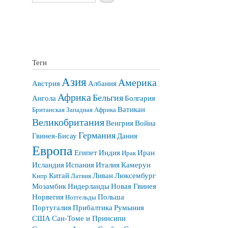
Теги
Азия
Америка
Австрия
Албания
Африка
Бельгия
Ангола
Болгария
Ватикан
Британская Западная Африка
Великобритания
Венгрия
Война
Германия
Гвинея-Бисау
Дания
Европа
Египет
Индия
Иран
Ирак
Исландия
Испания
Италия
Камерун
Китай
Ливан
Люксембург
Кипр
Латвия
Мозамбик
Нидерланды
Новая Гвинея
Норвегия
Польша
Нотгельды
Португалия
Прибалтика
Румыния
США
Сан-Томе и Принсипи