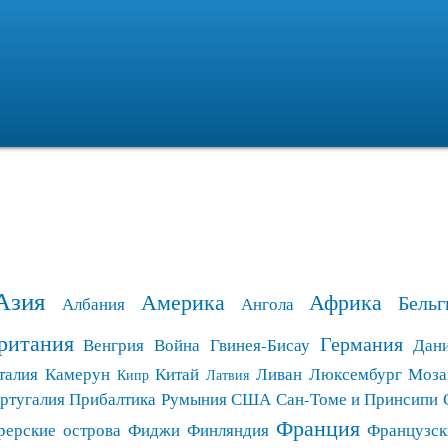
Перейти к
основному
содержанию
Азия
Америка
Африка
Бельг
Албания
Ангола
ритания
Германия
Венгрия
Война
Гвинея-Бисау
Дан
талия
Камерун
Китай
Ливан
Люксембург
Моза
Кипр
Латвия
ртугалия
Прибалтика
Румыния
США
Сан-Томе и Принсипи
Франция
рерские острова
Фиджи
Финляндия
Французск