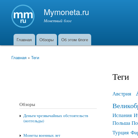
Mymoneta.ru
Монетный блог
Главная
Обзоры
Об этом блоге
Главное меню
Главная
»
Теги
Вы здесь
Теги
Австрия
Великоб
Обзоры
Испания
И
Деньги чрезвычайных обстоятельств
(нотгельды)
Польша
По
Турция
Фа
Монеты военных лет