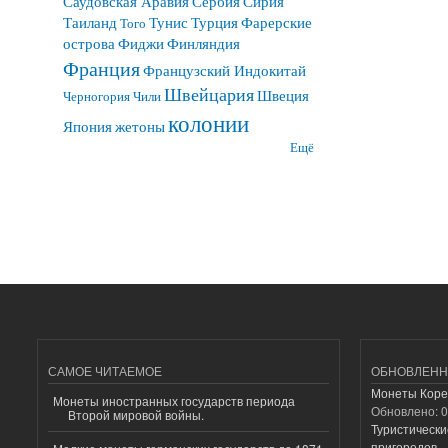
Саудовская Аравия
Сербия
Сирия
Таиланд
Тунис
Турция
Фарерские
Того
острова
Фиджи
Финляндия
Франция
Французский Индокитай
Швейцария
Швеция
Черногория
Чили
колонии
Япония
жетоны
Ещё
САМОЕ ЧИТАЕМОЕ
ОБНОВЛЕНН
Монеты Коре
Монеты иностранных государств периода
Обновлено:
0
Второй мировой войны.
Туристически
пригородов