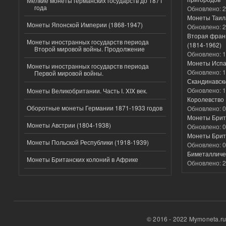
Мелкие монеты германских государств до 1871
года
Обновлено:
2
Монеты Таил
Монеты Японской Империи (1868-1947)
Обновлено:
2
Вторая фран
Монеты иностранных государств периода
(1814-1962)
Второй мировой войны. Продолжение
Обновлено:
1
Монеты Испа
Монеты иностранных государств периода
Обновлено:
1
Первой мировой войны.
Скандинавск
Обновлено:
1
Монеты Великобритании. Часть I. XIX век.
Королевство 
Оборотные монеты Германии 1871-1933 годов
Обновлено:
0
Монеты Брит
Монеты Австрии (1804-1938)
Обновлено:
0
Монеты Брит
Монеты Польской Республики (1918-1939)
Обновлено:
0
Биметалличес
Монеты Британских колоний в Африке
Обновлено:
2
© 2016 - 2022 Mymoneta.r