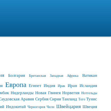
ия
Болгария
Ватикан
Британская Западная Африка
Европа
ия
Египет
Индия
Иран
Исландия
Ирак
мбик
Нидерланды
Новая Гвинея
Норвегия
Нотгельды
Саудовская Аравия
Сербия
Сирия
Таиланд
Тунис
Того
Швейцария
ий Индокитай
Швеция
Черногория
Чили