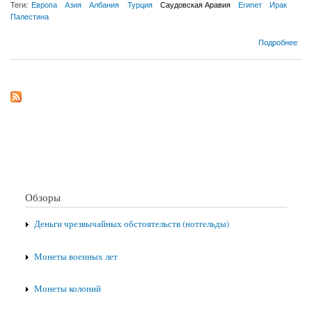
Теги:
Европа
Азия
Албания
Турция
Саудовская Аравия
Египет
Ирак
Палестина
о Монеты Османской Империи
Подробнее
Обзоры
Деньги чрезвычайных обстоятельств (нотгельды)
Монеты военных лет
Монеты колоний