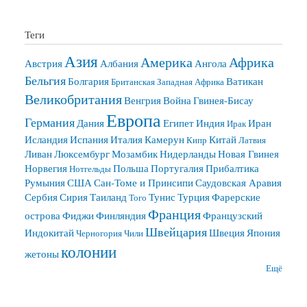
Теги
Азия
Америка
Африка
Австрия
Албания
Ангола
Бельгия
Болгария
Ватикан
Британская Западная Африка
Великобритания
Венгрия
Война
Гвинея-Бисау
Европа
Германия
Дания
Египет
Индия
Иран
Ирак
Исландия
Испания
Италия
Камерун
Китай
Кипр
Латвия
Ливан
Люксембург
Мозамбик
Нидерланды
Новая Гвинея
Норвегия
Польша
Португалия
Прибалтика
Нотгельды
Румыния
США
Сан-Томе и Принсипи
Саудовская Аравия
Сербия
Сирия
Таиланд
Тунис
Турция
Фарерские
Того
Франция
острова
Фиджи
Финляндия
Французский
Швейцария
Индокитай
Швеция
Япония
Черногория
Чили
колонии
жетоны
Ещё