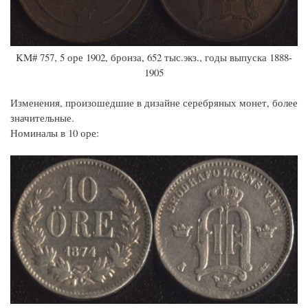
KM# 757, 5 оре 1902, бронза, 652 тыс.экз., годы выпуска 1888-
1905
Изменения, произошедшие в дизайне серебряных монет, более
значительные.
Номиналы в 10 оре: