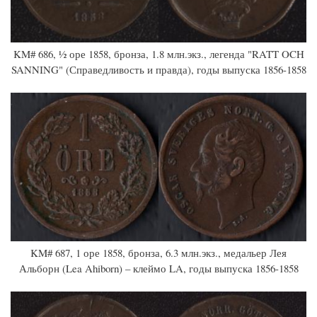
KM# 686, ½ оре 1858, бронза, 1.8 млн.экз., легенда "RATT OCH
SANNING" (Справедливость и правда), годы выпуска 1856-1858
KM# 687, 1 оре 1858, бронза, 6.3 млн.экз., медальер Лея
Альборн (Lea Ahiborn) – клеймо LA, годы выпуска 1856-1858