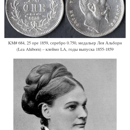
KM# 684, 25 оре 1859, серебро 0.750, медальер Лея Альборн
(Lea Ahiborn) – клеймо LA, годы выпуска 1855-1859