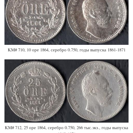
KM# 710, 10 оре 1864, серебро 0.750, годы выпуска 1861-1871
KM# 712, 25 оре 1864, серебро 0.750, 266 тыс.экз., годы выпуска