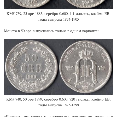
KM# 739, 25 оре 1883, серебро 0.600, 1.1 млн.экз., клеймо EB,
годы выпуска 1874-1905
Монета в 50 оре выпускалась только в одном варианте:
KM# 740, 50 оре 1899, серебро 0.600, 720 тыс.экз., клеймо EB,
годы выпуска 1875-1899
«Портретные» кроны с различными портретами правящего