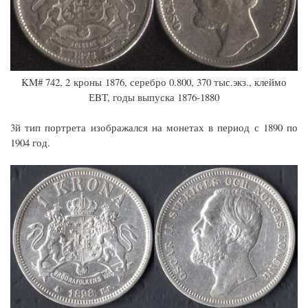
KM# 742, 2 кроны 1876, серебро 0.800, 370 тыс.экз., клеймо
ЕBT, годы выпуска 1876-1880
3й тип портрета изображался на монетах в период с 1890 по
1904 год.