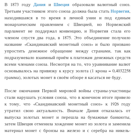
В 1873 году
Дания
и
Швеция
образовали валютный союз.
Третьим участником этого союза должна была стать
Норвегия
,
находившаяся в то время в личной унии и под единым
монархическим правлением с Швецией, но Норвежский
парламент не поддержал конвенцию, и Норвегия стала его
членом спустя два года, в 1875. Это объединение получило
название «Скандинавский монетный союз» и было призвано
упростить денежное обращение между странами, так как
подразумевало взаимный приём к платежам денежных средств
всеми членами союза. Несмотря на то, что уравнивание валют
основывалось на привязку к курсу золота (1 крона = 0,4032258
грамма), золотых монет в своём обзоре я касаться не буду.
После окончания Первой мировой войны страны-участницы
стали нарушать условия союза, что в конечном итоге привело
к тому, что «Скандинавский монетный союз» к 1926 году
утратил свою актуальность. Вначале Дания отказалась от
выпуска золотых монет и перешла на бумажные банкноты,
затем Швеция отменила хождение монет из золота и заменила
материал монет с бронзы на железо и с серебра на никель-