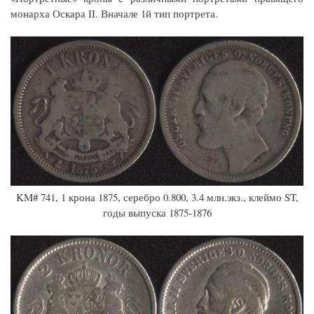
монарха Оскара II. Вначале 1й тип портрета.
KM# 741, 1 крона 1875, серебро 0.800, 3.4 млн.экз., клеймо ST,
годы выпуска 1875-1876