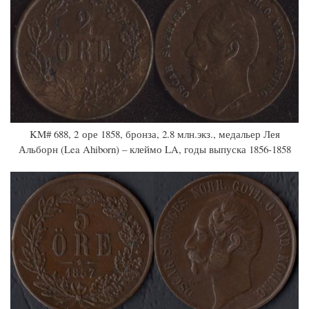
KM# 688, 2 оре 1858, бронза, 2.8 млн.экз., медальер Лея
Альборн (Lea Ahiborn) – клеймо LA, годы выпуска 1856-1858