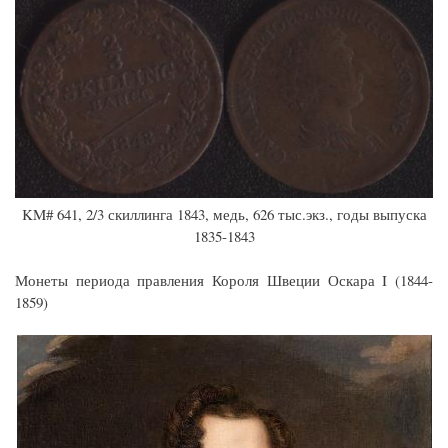
KM# 641, 2/3 скиллинга 1843, медь, 626 тыс.экз., годы выпуска
1835-1843
Монеты периода правления Короля Швеции Оскара I (1844-
1859)