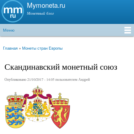
Mymoneta.ru
Перейти к
основному
Монетный блог
содержанию
Меню
Главное меню
Главная
»
Монеты стран Европы
Вы здесь
Скандинавский монетный союз
Опубликовано 21/10/2017 - 14:05 пользователем
Андрей