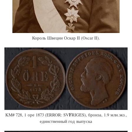
Король Швеции Оскар II (Oscar II).
F
KM# 728, 1 оре 1873 (ERROR: SV
RIGES), бронза, 1.9 млн.экз.,
единственный год выпуска