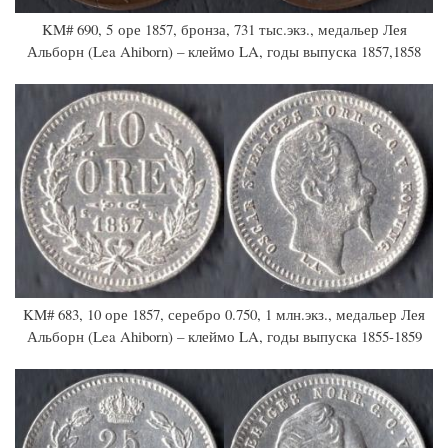
KM# 690, 5 оре 1857, бронза, 731 тыс.экз., медальер Лея
Альборн (Lea Ahiborn) – клеймо LA, годы выпуска 1857,1858
KM# 683, 10 оре 1857, серебро 0.750, 1 млн.экз., медальер Лея
Альборн (Lea Ahiborn) – клеймо LA, годы выпуска 1855-1859