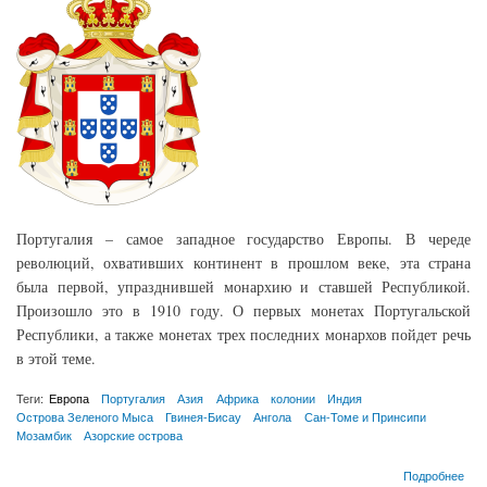
Португалия – самое западное государство Европы. В череде
революций, охвативших континент в прошлом веке, эта страна
была первой, упразднившей монархию и ставшей Республикой.
Произошло это в 1910 году. О первых монетах Португальской
Республики, а также монетах трех последних монархов пойдет речь
в этой теме.
Теги:
Европа
Португалия
Азия
Африка
колонии
Индия
Острова Зеленого Мыса
Гвинея-Бисау
Ангола
Сан-Томе и Принсипи
Мозамбик
Азорские острова
о Монеты Португалии 1861-1945
Подробнее