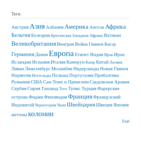
Теги
Азия
Америка
Африка
Австрия
Албания
Ангола
Бельгия
Болгария
Ватикан
Британская Западная Африка
Великобритания
Венгрия
Война
Гвинея-Бисау
Европа
Германия
Дания
Египет
Индия
Иран
Ирак
Исландия
Испания
Италия
Камерун
Китай
Кипр
Латвия
Ливан
Люксембург
Мозамбик
Нидерланды
Новая Гвинея
Норвегия
Польша
Португалия
Прибалтика
Нотгельды
Румыния
США
Сан-Томе и Принсипи
Саудовская Аравия
Сербия
Сирия
Таиланд
Тунис
Турция
Фарерские
Того
Франция
острова
Фиджи
Финляндия
Французский
Швейцария
Индокитай
Швеция
Япония
Черногория
Чили
колонии
жетоны
Ещё