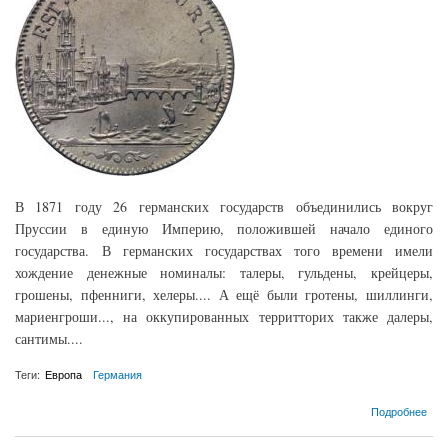
В 1871 году 26 германских государств объединились вокруг
Пруссии в единую Империю, положившей начало единого
государства. В германских государствах того времени имели
хождение денежные номиналы: талеры, гульдены, крейцеры,
грошены, пфенниги, хелеры.... А ещё были гротены, шиллинги,
мариенгроши..., на оккупированных территторих также далеры,
сантимы....
Теги:
Европа
Германия
о Мелкие монеты германских государств до 1871 года
Подробнее