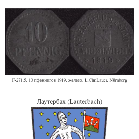
F-271.5, 10 пфеннигов 1919, железо, L.Chr.Lauer, Nürnberg
Лаутербах (Lauterbach)