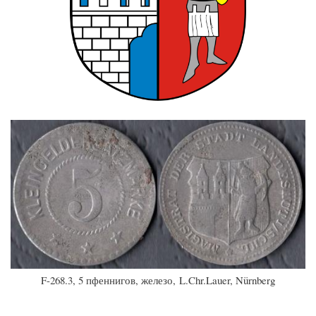
F-268.3, 5 пфеннигов, железо, L.Chr.Lauer, Nürnberg