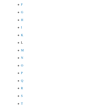
F
G
H
I
K
L
M
N
O
P
Q
R
S
T