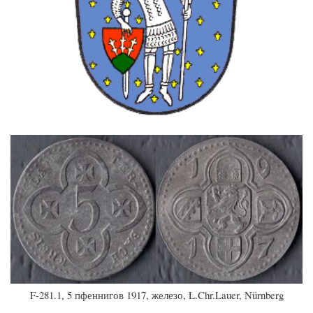
F-281.1, 5 пфеннигов 1917, железо, L.Chr.Lauer, Nürnberg