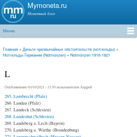
Mymoneta.ru
Перейти к
основному
Монетный блог
содержанию
Меню
Главное меню
Главная
»
Деньги чрезвычайных обстоятельств (нотгельды)
»
Вы здесь
Нотгельды Германии (Notmünzen)
»
Notmünzen 1916-1921
L
Опубликовано 03/10/2021 - 15:50 пользователем
Андрей
265. Lambrecht (Pfalz)
266. Landau (Pfalz)
267. Landeck (Schlesien)
268. Landeshut (Schlesien)
269. Landsberg a. Lech (Bayern)
270. Landsberg a. Warthe (Brandenburg)
271. Langenschwalbach (Hessen-Nassau)