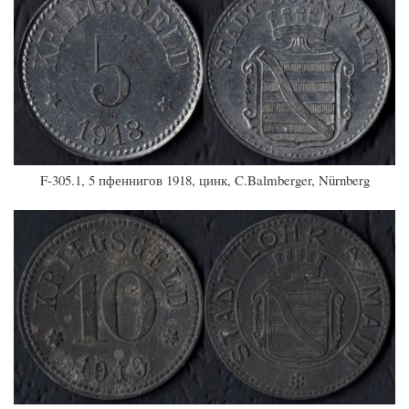
F-305.1, 5 пфеннигов 1918, цинк, C.Balmberger, Nürnberg