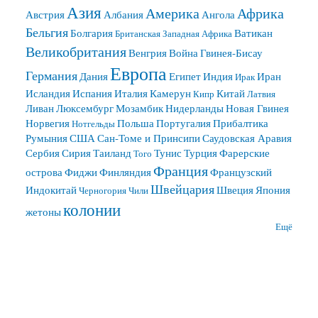
Азия
Америка
Африка
Австрия
Албания
Ангола
Бельгия
Болгария
Ватикан
Британская Западная Африка
Великобритания
Венгрия
Война
Гвинея-Бисау
Европа
Германия
Дания
Египет
Индия
Иран
Ирак
Исландия
Испания
Италия
Камерун
Китай
Кипр
Латвия
Ливан
Люксембург
Мозамбик
Нидерланды
Новая Гвинея
Норвегия
Польша
Португалия
Прибалтика
Нотгельды
Румыния
США
Сан-Томе и Принсипи
Саудовская Аравия
Сербия
Сирия
Таиланд
Тунис
Турция
Фарерские
Того
Франция
острова
Фиджи
Финляндия
Французский
Швейцария
Индокитай
Швеция
Япония
Черногория
Чили
колонии
жетоны
Ещё