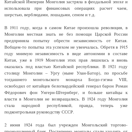
Китайской Империи Монголия застряла в феодальной эпохе и
использовала при финансовых операциях расчет чаем,
шерстью, верблюдами, лошадьми, сеном и т.д.
В 1911 году, когда в самом Китае произошла революция, в
Монголии местная знать не без помощи Царской России
предприняла попытку обрести независимость от Китая.
Вобщем-то попытка эта успехом не увенчалась. Обретя в 1915
году мнимую независимость в виде автономии в составе
Китая, уже в 1919 Монголия этих прав лишилась и вновь
оказалась под властью Китайской республики. В 1921 году
столицу Монголии – Ургу (ныне Улан-Батор), по просьбе
тогдашнего монгольского монарха Богдо-гэгэна VIII,
освободил от китайцев белогвардейский генерал барон Роман
Фёдорович фон Унгерн-Штернберг, и больше китайцы к
власти в Монголии не возвращались. В 1924 году Монголия
стала народной республикой, правда, теперь уже
подконтрольная руководству СССР.
2 июня 1924 года был учрежден Монгольский торгово-
промышленный банк. Постепенно монголы стали уходить от