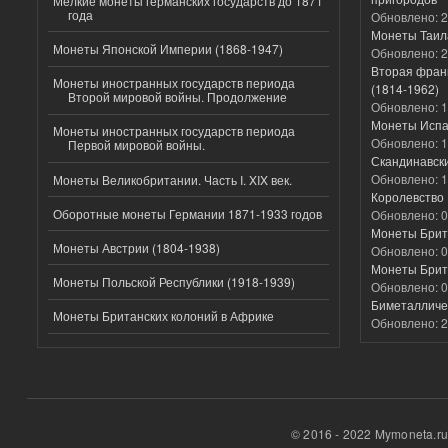
Мелкие монеты германских государств до 1871
года
Обновлено:
2
Монеты Таил
Монеты Японской Империи (1868-1947)
Обновлено:
2
Вторая фран
Монеты иностранных государств периода
(1814-1962)
Второй мировой войны. Продолжение
Обновлено:
1
Монеты Испа
Монеты иностранных государств периода
Обновлено:
1
Первой мировой войны.
Скандинавск
Обновлено:
1
Монеты Великобритании. Часть I. XIX век.
Королевство 
Оборотные монеты Германии 1871-1933 годов
Обновлено:
0
Монеты Брит
Монеты Австрии (1804-1938)
Обновлено:
0
Монеты Брит
Монеты Польской Республики (1918-1939)
Обновлено:
0
Биметалличес
Монеты Британских колоний в Африке
Обновлено:
2
© 2016 - 2022 Mymoneta.r