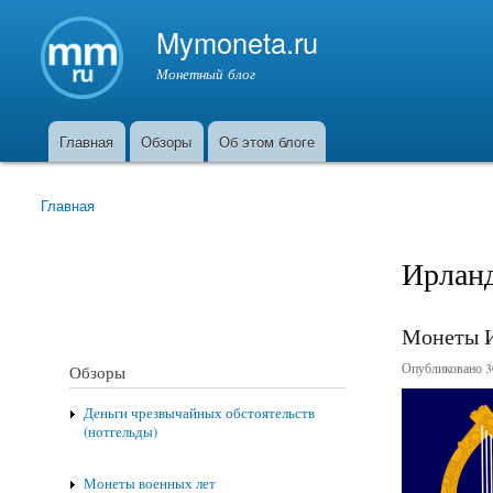
Mymoneta.ru
Монетный блог
Главная
Обзоры
Об этом блоге
Главное меню
Главная
Вы здесь
Ирлан
Монеты 
Опубликовано 30
Обзоры
Деньги чрезвычайных обстоятельств
(нотгельды)
Монеты военных лет