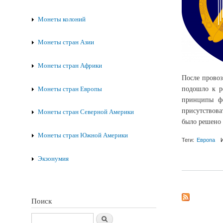
Монеты колоний
Монеты стран Азии
Монеты стран Африки
После провоз
подошло к р
Монеты стран Европы
принципы фо
присутствова
Монеты стран Северной Америки
было решено 
Монеты стран Южной Америки
Теги:
Европа
о Монеты Ирланди
Экзонумия
Поиск
Поиск