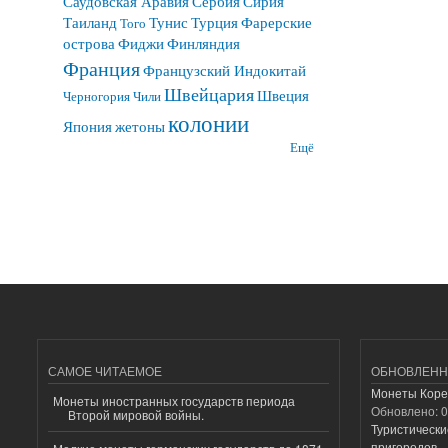
Саудовская Аравия
Сербия
Сирия
Таиланд
Тунис
Турция
Фарерские
Того
острова
Фиджи
Финляндия
Франция
Французский Индокитай
Швейцария
Швеция
Черногория
Чили
колонии
Япония
жетоны
Ещё
САМОЕ ЧИТАЕМОЕ
ОБНОВЛЕНН
Монеты Коре
Монеты иностранных государств периода
Обновлено:
0
Второй мировой войны.
Туристически
пригородов