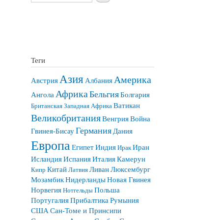
Теги
Азия
Америка
Австрия
Албания
Африка
Бельгия
Ангола
Болгария
Ватикан
Британская Западная Африка
Великобритания
Венгрия
Война
Германия
Гвинея-Бисау
Дания
Европа
Египет
Индия
Иран
Ирак
Исландия
Испания
Италия
Камерун
Китай
Ливан
Люксембург
Кипр
Латвия
Мозамбик
Нидерланды
Новая Гвинея
Норвегия
Польша
Нотгельды
Португалия
Прибалтика
Румыния
США
Сан-Томе и Принсипи