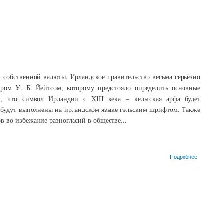
 собственной валюты. Ирландское правительство весьма серьёзно
ором У. Б. Йейтсом, которому предстояло определить основные
 что символ Ирландии с XIII века – кельтская арфа будет
си будут выполнены на ирландском языке гэльским шрифтом. Также
в во избежание разногласий в обществе...
Подробнее