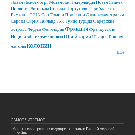
Ливан
Люксембург
Мозамбик
Нидерланды
Новая Гвинея
Норвегия
Польша
Португалия
Прибалтика
Нотгельды
Румыния
США
Сан-Томе и Принсипи
Саудовская Аравия
Сербия
Сирия
Таиланд
Тунис
Турция
Фарерские
Того
Франция
острова
Фиджи
Финляндия
Французский
Швейцария
Индокитай
Швеция
Япония
Черногория
Чили
колонии
жетоны
Ещё
САМОЕ ЧИТАЕМОЕ
Монеты иностранных государств периода Второй мировой
войны.