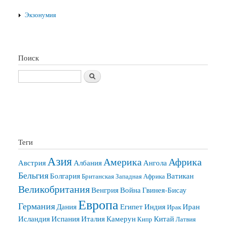
Экзонумия
Поиск
Поиск
Теги
Азия
Америка
Африка
Австрия
Албания
Ангола
Бельгия
Болгария
Ватикан
Британская Западная Африка
Великобритания
Венгрия
Война
Гвинея-Бисау
Европа
Германия
Дания
Египет
Индия
Иран
Ирак
Исландия
Испания
Италия
Камерун
Китай
Кипр
Латвия