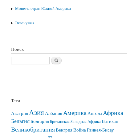
Монеты стран Южной Америки
Экзонумия
Поиск
Поиск
Теги
Азия
Америка
Африка
Австрия
Албания
Ангола
Бельгия
Болгария
Ватикан
Британская Западная Африка
Великобритания
Венгрия
Война
Гвинея-Бисау