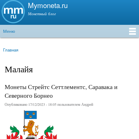
Mymoneta.ru
Перейти к
основному
Монетный блог
содержанию
Меню
Главное меню
Главная
Вы здесь
Малайя
Монеты Стрейтс Сеттлементс, Саравака и
Северного Борнео
Опубликовано 17/12/2023 - 18:05 пользователем
Андрей