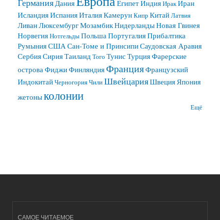
Европа
Германия
Дания
Египет
Индия
Иран
Ирак
Исландия
Испания
Италия
Камерун
Китай
Кипр
Латвия
Ливан
Люксембург
Мозамбик
Нидерланды
Новая Гвинея
Норвегия
Польша
Португалия
Прибалтика
Нотгельды
Румыния
США
Сан-Томе и Принсипи
Саудовская Аравия
Сербия
Сирия
Таиланд
Тунис
Турция
Фарерские
Того
Франция
острова
Фиджи
Финляндия
Французский
Швейцария
Индокитай
Швеция
Япония
Черногория
Чили
колонии
жетоны
Ещё
САМОЕ ЧИТАЕМОЕ