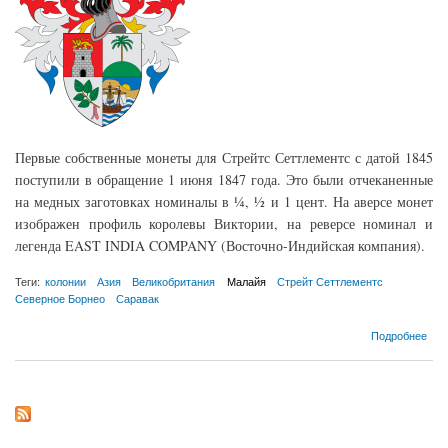
Первые собственные монеты для Стрейтс Сеттлементс с датой 1845
поступили в обращение 1 июня 1847 года. Это были отчеканенные
на медных заготовках номиналы в ¼, ½ и 1 цент. На аверсе монет
изображен профиль королевы Виктории, на реверсе номинал и
легенда EAST INDIA COMPANY (Восточно-Индийская компания).
Теги:
колонии
Азия
Великобритания
Малайя
Стрейт Сеттлементс
Северное Борнео
Саравак
о Монеты Стрейтс Сеттлементс, Саравака и Северного Борнео
Подробнее