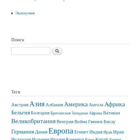
Экзонумия
Поиск
Поиск
Теги
Азия
Америка
Африка
Австрия
Албания
Ангола
Бельгия
Болгария
Ватикан
Британская Западная Африка
Великобритания
Венгрия
Война
Гвинея-Бисау
Европа
Германия
Дания
Египет
Индия
Иран
Ирак
Исландия
Испания
Италия
Камерун
Китай
Кипр
Латвия