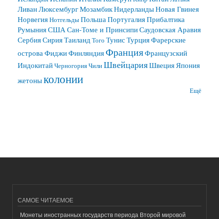
Ливан
Люксембург
Мозамбик
Нидерланды
Новая Гвинея
Норвегия
Польша
Португалия
Прибалтика
Нотгельды
Румыния
США
Сан-Томе и Принсипи
Саудовская Аравия
Сербия
Сирия
Таиланд
Тунис
Турция
Фарерские
Того
Франция
острова
Фиджи
Финляндия
Французский
Швейцария
Индокитай
Швеция
Япония
Черногория
Чили
колонии
жетоны
Ещё
САМОЕ ЧИТАЕМОЕ
Монеты иностранных государств периода Второй мировой